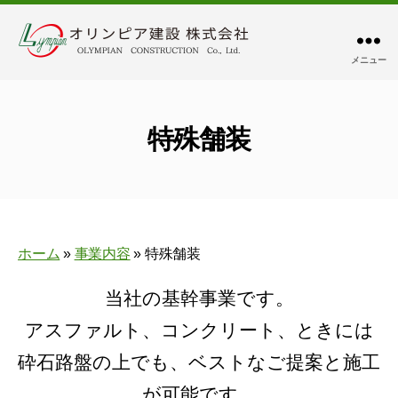
メニュー
オ
リ
ン
ピ
特殊舗装
ア
建
設
株
式
ホーム
»
事業内容
»
特殊舗装
会
社
当社の基幹事業です。
アスファルト、コンクリート、ときには
砕石路盤の上でも、ベストなご提案と施工
が可能です。