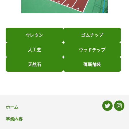
ウレタン
ゴムチップ
人工芝
ウッドチップ
天然石
薄層舗装
ホーム
Twitter
Inst
事業内容